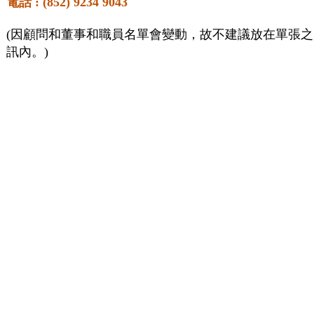
電話
: (852) 9234 9043
(
因顧問和董事和職員名單會變動，故不建議放在單張之
訊內。
)