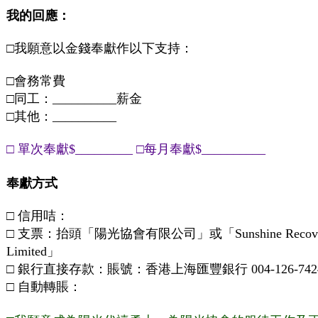
我的回應：
□
我願意以金錢奉獻作以下支持：
□
會務常費
□
同工：
__________
薪金
□
其他：
__________
□
單次奉獻
$_________
□
每月奉獻
$__________
奉獻方式
□
信用咭：
□
支票：抬頭「陽光協會有限公司」或「
Sunshine Recov
Limited
」
□
銀行直接存款：賬號：香港上海匯豐銀行
004-126-742
□
自動轉賬：